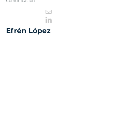
Comunicación
Efrén López
Consultor Senior Relaciones Públicas +
Comunicación
Mariana Mora
Consultora Relaciones Públicas