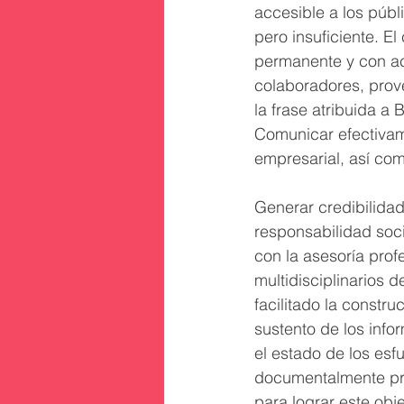
accesible a los públ
pero insuficiente. E
permanente y con acc
colaboradores, prove
la frase atribuida a B
Comunicar efectivamen
empresarial, así como
Generar credibilidad
responsabilidad soci
con la asesoría pro
multidisciplinarios 
facilitado la constr
sustento de los info
el estado de los es
documentalmente pre
para lograr este ob