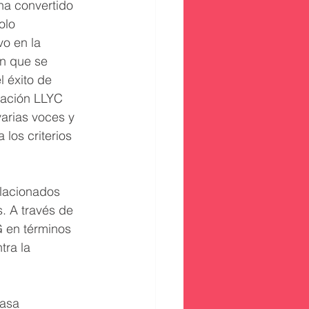
ha convertido 
olo 
o en la 
en que se 
 éxito de 
cación LLYC 
arias voces y 
los criterios 
elacionados 
. A través de 
G en términos 
ra la 
casa 