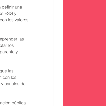
definir una 
ios ESG y 
con los valores 
mprender las 
tar los 
parente y 
que las 
 con los 
 y canales de 
ración pública 