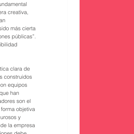
fundamental 
ra creativa, 
an 
sido más cierta 
iones públicas”. 
ibilidad 
tica clara de 
s construidos 
con equipos 
 que han 
adores son el 
 forma objetiva 
urosos y 
 de la empresa 
ciones debe 