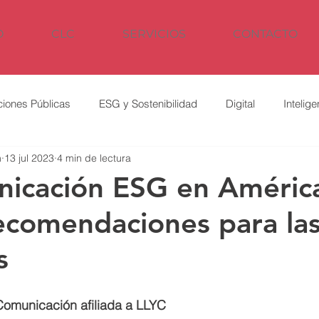
O
CLC
SERVICIOS
CONTACTO
ciones Públicas
ESG y Sostenibilidad
Digital
Intelig
n
13 jul 2023
4 min de lectura
nicación ESG en Améric
recomendaciones para la
s
Comunicación afiliada a LLYC