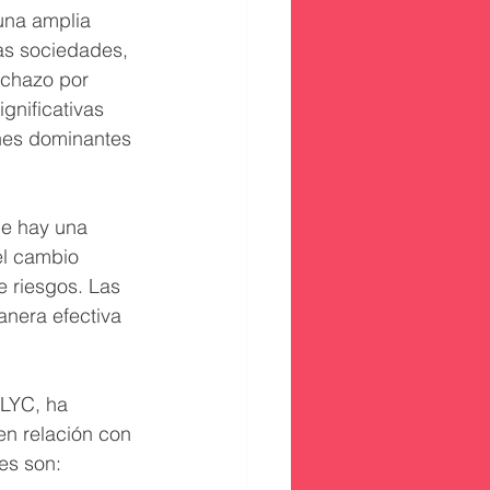
una amplia 
as sociedades, 
echazo por 
gnificativas 
ones dominantes 
ue hay una 
el cambio 
e riesgos. Las 
nera efectiva 
LLYC, ha 
n relación con 
es son: