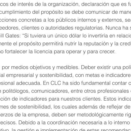
icos de interés de la organización, declaración que es 
l cumplimiento del propósito se debe comunicar de mane
iones concretas a los públicos internos y externos, se
edores, clientes o autoridades regulatorias. Nunca ha 
ill Gates: “Si tuviera un único dólar lo invertiría en relac
te el propósito permitirá nutrir la reputación y la cred
 fortalecer la licencia para operar y para crecer.
 por medios objetivos y medibles. Deber existir una polí
al empresarial y sostenibilidad, con metas e indicadore
fesional adecuada. En CLC ha sido fundamental contar 
de politólogos, comunicadores, entre otros profesionales
ucción de indicadores para nuestros clientes. Estos indic
rmes de sostenibilidad, los cuales además de reflejar de
fuerzos de la empresa, deben ser metodológicamente rig
cisos. Debido a la coordinación necesaria a lo interno
jetivo, la gestión e implementación de estas recomenda